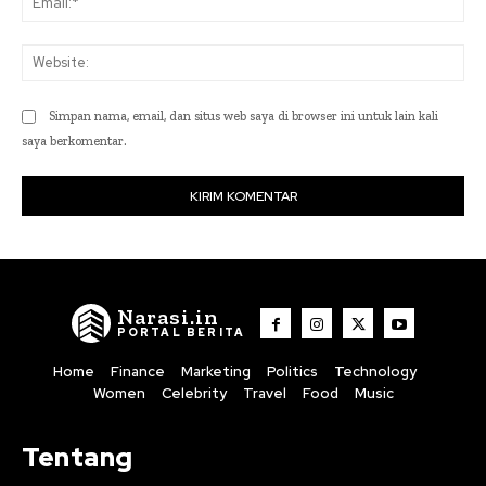
Web
Simpan nama, email, dan situs web saya di browser ini untuk lain kali
saya berkomentar.
Narasi.in
PORTAL BERITA
Home
Finance
Marketing
Politics
Technology
Women
Celebrity
Travel
Food
Music
Tentang