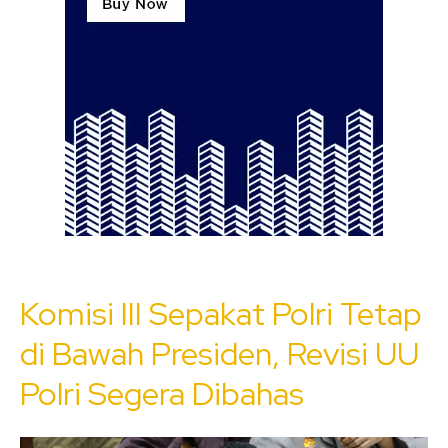
Komisi III Sepakat Polri Tetap
di Bawah Presiden, Revisi UU
Polri Segera Dibahas