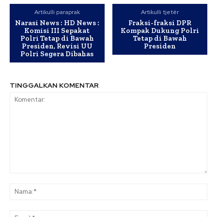
Artikulli paraprak
Artikulli tjetër
Narasi News : HD News :
Fraksi-fraksi DPR
Komisi III Sepakat
Kompak Dukung Polri
Polri Tetap di Bawah
Tetap di Bawah
Presiden, Revisi UU
Presiden
Polri Segera Dibahas
TINGGALKAN KOMENTAR
Komentar:
Na
Ema