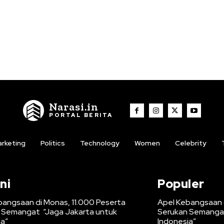
Narasi.in
PORTAL BERITA
rketing
Politics
Technology
Women
Celebrity
ni
Populer
bangsaan di Monas, 11.000 Peserta
Apel Kebangsaan d
 Semangat “Jaga Jakarta untuk
Serukan Semangat
ia”
Indonesia”