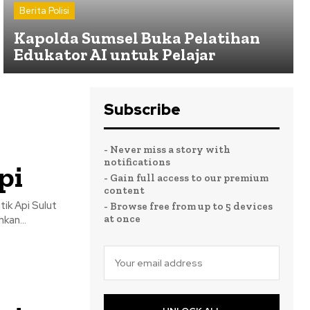
Berita Polisi
Kapolda Sumsel Buka Pelatihan
Edukator AI untuk Pelajar
Subscribe
- Never miss a story with
notifications
pi
- Gain full access to our premium
content
pi Sulut
- Browse free from up to 5 devices
at once
kan...