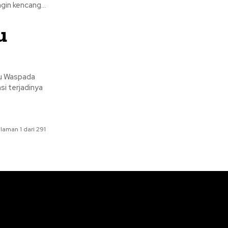
ang disertai angin kencang...
u
laman 1 dari 291