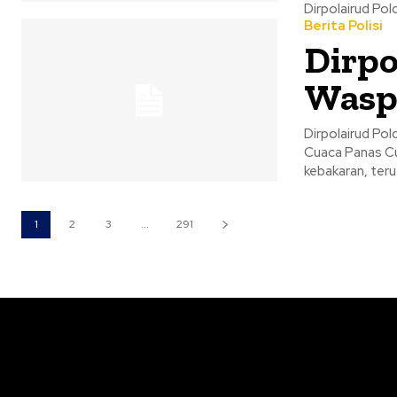
Berita Polisi
Dirpo
Wasp
Dirpolairud Polda Sulut I
Cuaca Panas Cuaca panas yang disertai angin kencang dapat meningkatkan potensi terjadinya
kebakaran, teru
1
2
3
...
291