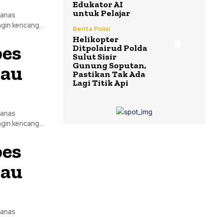
Edukator AI
untuk Pelajar
Panas
ang disertai angin kencang...
Berita Polisi
Helikopter
bes
Ditpolairud Polda
Sulut Sisir
Gunung Soputan,
bau
Pastikan Tak Ada
Lagi Titik Api
Panas
ang disertai angin kencang...
bes
bau
Panas