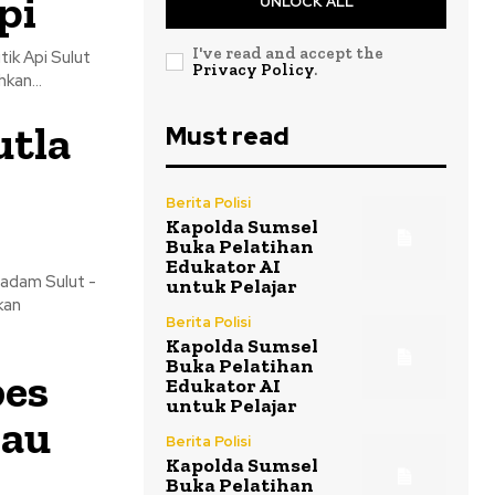
pi
UNLOCK ALL
I've read and accept the
pi Sulut
Privacy Policy
.
kan...
utla
Must read
Berita Polisi
Kapolda Sumsel
Buka Pelatihan
Edukator AI
Sulut -
untuk Pelajar
kan
Berita Polisi
Kapolda Sumsel
Buka Pelatihan
bes
Edukator AI
untuk Pelajar
bau
Berita Polisi
Kapolda Sumsel
Buka Pelatihan