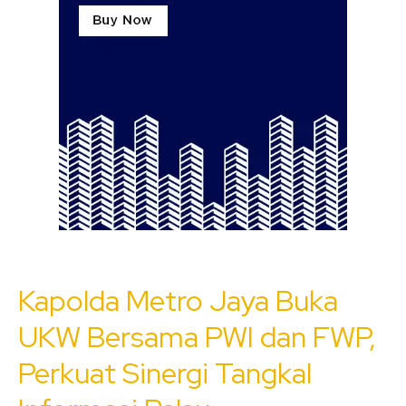
Kapolda Metro Jaya Buka
UKW Bersama PWI dan FWP,
Perkuat Sinergi Tangkal