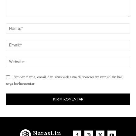
Komentar:
Na
Ema
Web
Simpan nama, email, dan situs web saya di browser ini untuk lain kali
saya berkomentar.
Narasi.in