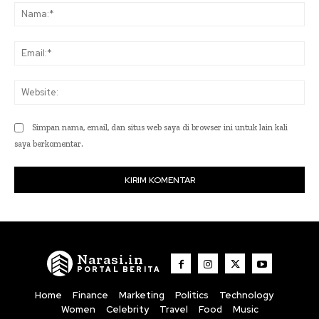
Na
Ema
Web
Simpan nama, email, dan situs web saya di browser ini untuk lain kali
saya berkomentar.
Narasi.in
PORTAL BERITA
Home
Finance
Marketing
Politics
Technology
Women
Celebrity
Travel
Food
Music