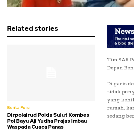
Related stories
Tim SAR Po
Depan Ben
Di garis d
tidak puny
yang kehil
rumah, kar
Berita Polisi
Dirpolairud Polda Sulut Kombes
sedang be
Pol Bayu Aji Yudha Prajas Imbau
Waspada Cuaca Panas