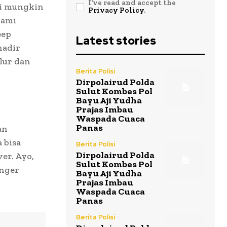
I've read and accept the
mi mungkin
Privacy Policy
.
kami
eep
Latest stories
hadir
lur dan
Berita Polisi
Dirpolairud Polda
Sulut Kombes Pol
Bayu Aji Yudha
Prajas Imbau
Waspada Cuaca
Panas
an
 bisa
Berita Polisi
Dirpolairud Polda
ver. Ayo,
Sulut Kombes Pol
onger
Bayu Aji Yudha
Prajas Imbau
Waspada Cuaca
Panas
Berita Polisi