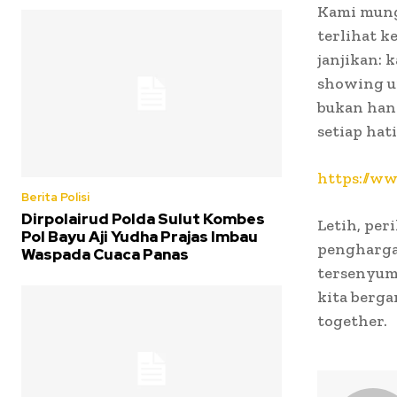
Kami mung
terlihat k
janjikan: 
showing up
bukan hany
setiap hat
https://w
Berita Polisi
Dirpolairud Polda Sulut Kombes
Letih, per
Pol Bayu Aji Yudha Prajas Imbau
penghargaa
Waspada Cuaca Panas
tersenyum l
kita berga
together.