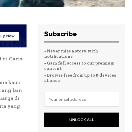
Subscribe
- Never miss a story with
notifications
 di Garis
- Gain full access to our premium
content
- Browse free from up to 5 devices
at once
ena kami
rang lain
uarga di
kita yang
UNLOCK ALL