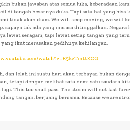
kin bukan jawaban atas semua luka, keberadaan ka
ecil di tengah besarnya duka. Tapi satu hal yang bisa 
kami tidak akan diam. We will keep moving, we will k
. supaya tak ada yang merasa ditinggalkan. Negara 
a lewat seragam, tapi lewat setiap tangan yang teru
i yang ikut merasakan pedihnya kehilangan.
ww.youtube.com/watch?v=K5kzTmttKOQ
ih, dan lelah ini suatu hari akan terbayar. bukan deng
n, tetapi dengan melihat satu demi satu saudara kita
agi. This too shall pass. The storm will not last fore
ndeng tangan, berjuang bersama. Because we are str