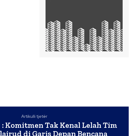
Artikulli tjetër
i : Komitmen Tak Kenal Lelah Tim
airud di Garis Depan Bencana