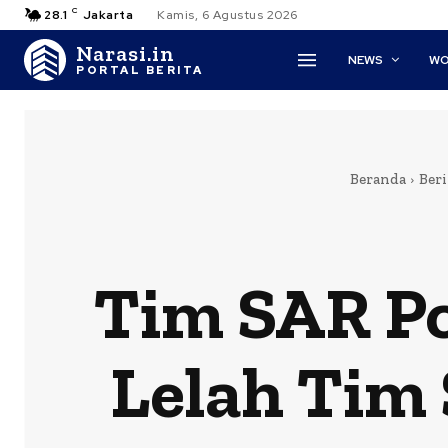
C
28.1
Jakarta
Kamis, 6 Agustus 2026
Narasi.in
NEWS
WO
PORTAL BERITA
Beranda
Beri
Tim SAR Po
Lelah Tim 