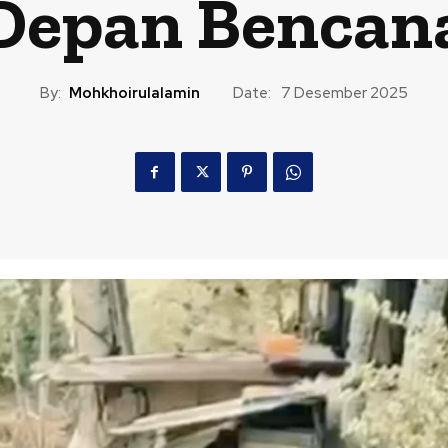
Depan Bencan
By:
Mohkhoirulalamin
Date:
7 Desember 2025