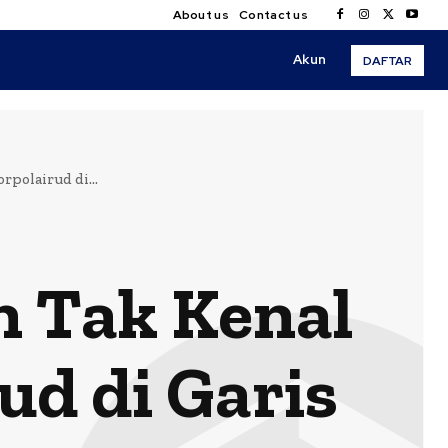
About us
Contact us
Akun
DAFTAR
polairud di...
n Tak Kenal
ud di Garis