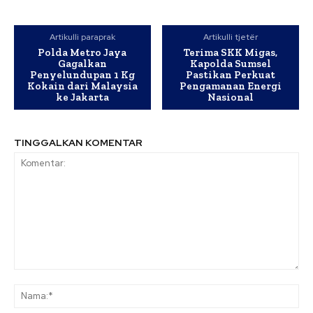
Artikulli paraprak
Artikulli tjetër
Polda Metro Jaya
Terima SKK Migas,
Gagalkan
Kapolda Sumsel
Penyelundupan 1 Kg
Pastikan Perkuat
Kokain dari Malaysia
Pengamanan Energi
ke Jakarta
Nasional
TINGGALKAN KOMENTAR
Komentar:
Na