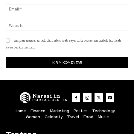
Ema
Web
Simpan nama, email, dan situs web saya di browser ini untuk lain kali
saya berkomentar.
Narasi.in
PORTAL BERITA
Home
Finance
Marketing
Politics
Technology
Women
Celebrity
Travel
Food
Music