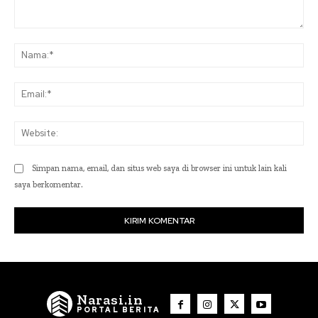
Komentar:
Na
Ema
Web
Simpan nama, email, dan situs web saya di browser ini untuk lain kali
saya berkomentar.
Narasi.in
PORTAL BERITA