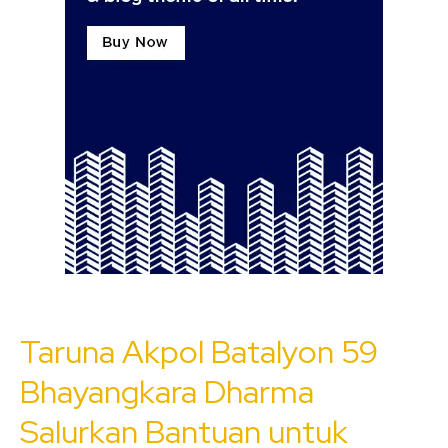
Taruna Akpol Batalyon 59
Bhayangkara Dharma
Salurkan Bantuan untuk