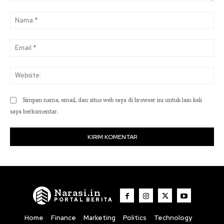
Komentar:
Na
Ema
Web
Simpan nama, email, dan situs web saya di browser ini untuk lain kali
saya berkomentar.
Narasi.in
PORTAL BERITA
Home
Finance
Marketing
Politics
Technology