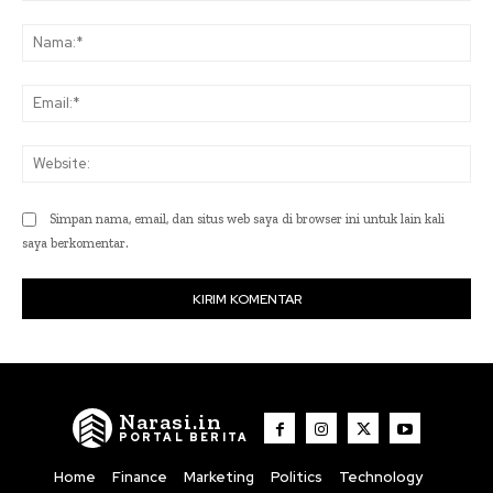
Komentar:
Na
Ema
Web
Simpan nama, email, dan situs web saya di browser ini untuk lain kali
saya berkomentar.
Narasi.in
PORTAL BERITA
Home
Finance
Marketing
Politics
Technology