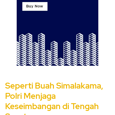
Seperti Buah Simalakama,
Polri Menjaga
Keseimbangan di Tengah