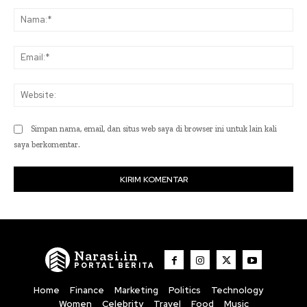
Komentar:
Na
Ema
Web
Simpan nama, email, dan situs web saya di browser ini untuk lain kali
saya berkomentar.
Narasi.in
PORTAL BERITA
Home
Finance
Marketing
Politics
Technology
Women
Celebrity
Travel
Food
Music