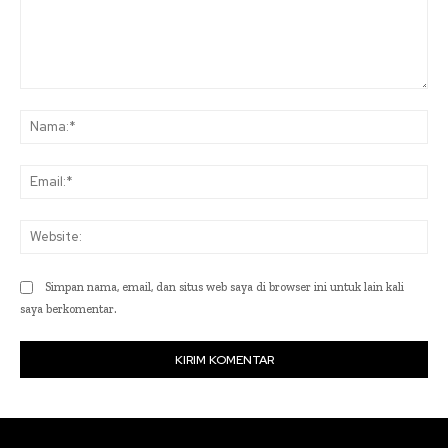
Komentar:
Na
Ema
Web
Simpan nama, email, dan situs web saya di browser ini untuk lain kali
saya berkomentar.