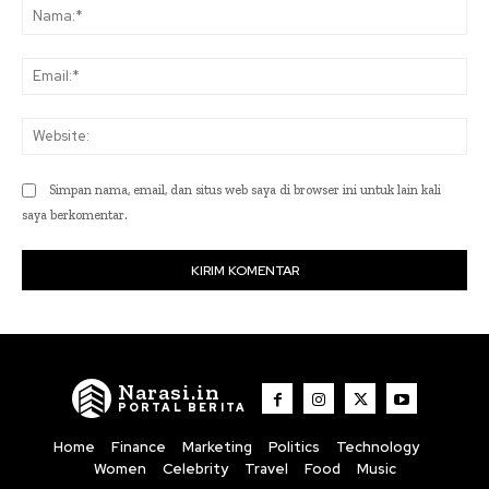
Na
Ema
Web
Simpan nama, email, dan situs web saya di browser ini untuk lain kali
saya berkomentar.
Narasi.in
PORTAL BERITA
Home
Finance
Marketing
Politics
Technology
Women
Celebrity
Travel
Food
Music