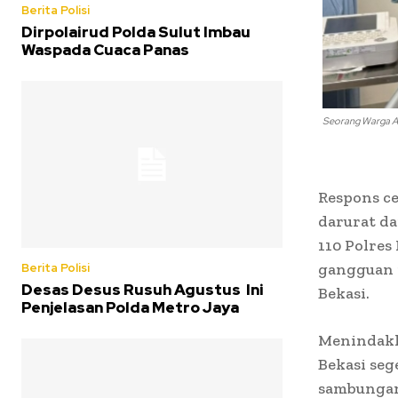
Berita Polisi
Dirpolairud Polda Sulut Imbau
Waspada Cuaca Panas
Seorang Warga Al
Respons ce
darurat da
110 Polres
gangguan p
Berita Polisi
Desas Desus Rusuh Agustus Ini
Bekasi.
Penjelasan Polda Metro Jaya
Menindakla
Bekasi seg
sambungan