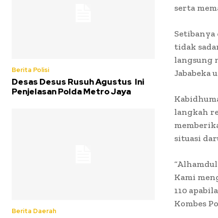
serta mem
Setibanya 
tidak sada
langsung 
Berita Polisi
Jababeka 
Desas Desus Rusuh Agustus Ini
Penjelasan Polda Metro Jaya
Kabidhuma
langkah r
memberika
situasi da
“Alhamduli
Kami meng
110 apabil
Kombes Pol
Berita Daerah