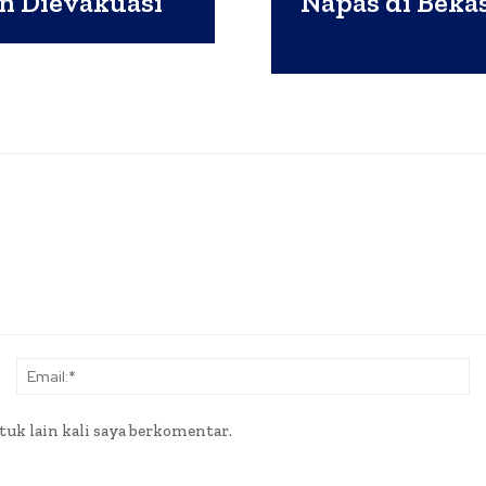
n Dievakuasi
Napas di Bekas
Nama:*
Em
tuk lain kali saya berkomentar.