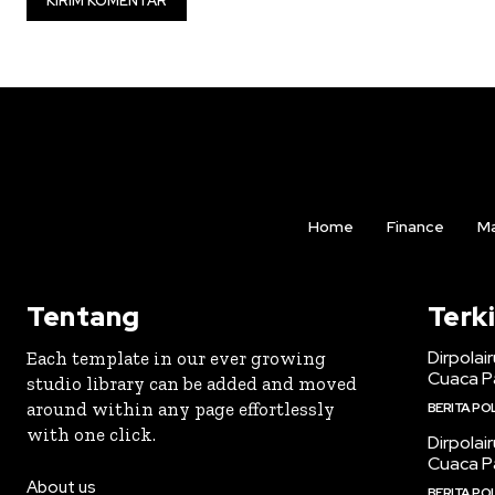
Home
Finance
Ma
Tentang
Terki
Dirpolai
Each template in our ever growing
Cuaca P
studio library can be added and moved
around within any page effortlessly
BERITA POL
with one click.
Dirpolai
Cuaca P
About us
BERITA POL