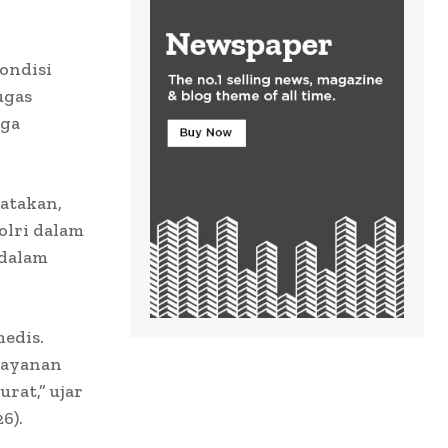
ondisi
ugas
rga
atakan,
olri dalam
 dalam
edis.
layanan
rat,” ujar
6).