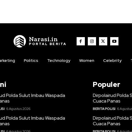
Narasi.in
PORTAL BERITA
rketing
Politics
Technology
Women
Celebrity
ni
Populer
rud Polda Sulut Imbau Waspada
Dirpolairud Polda
anas
Cuaca Panas
ISI
6 Agustus 2026
BERITA POLISI
6 Agustu
rud Polda Sulut Imbau Waspada
Dirpolairud Polda
anas
Cuaca Panas
ISI
6 Agustus 2026
BERITA POLISI
6 Agustu