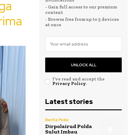
notifications
rga
- Gain full access to our premium
content
rima
- Browse free from up to 5 devices
at once
UNLOCK ALL
I've read and accept the
Privacy Policy
.
Latest stories
Berita Polisi
Dirpolairud Polda
Sulut Imbau