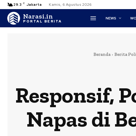
C
29.3
Jakarta
Kamis, 6 Agustus 2026
Narasi.in
NEWS
WO
PORTAL BERITA
Beranda
Berita Pol
Responsif, P
Napas di B