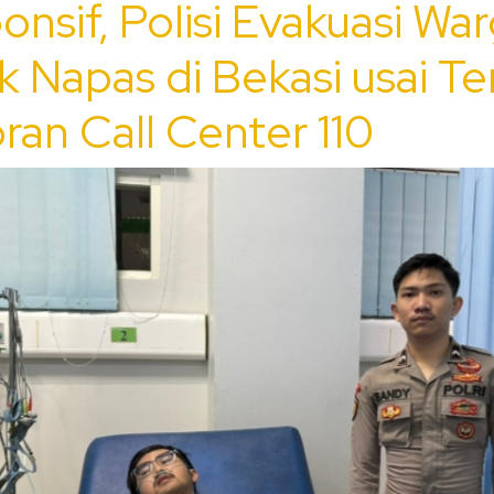
onsif, Polisi Evakuasi Wa
k Napas di Bekasi usai Te
ran Call Center 110