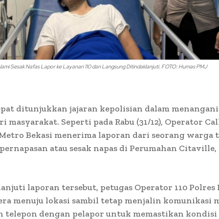
ami Sesak Nafas Lapor ke Layanan 110 dan Langsung Ditindaklanjuti. FOTO: Humas PMJ
pat ditunjukkan jajaran kepolisian dalam menangani
ri masyarakat. Seperti pada Rabu (31/12), Operator Cal
 Metro Bekasi menerima laporan dari seorang warga t
ernapasan atau sesak napas di Perumahan Citaville
njuti laporan tersebut, petugas Operator 110 Polres
era menuju lokasi sambil tetap menjalin komunikasi m
 telepon dengan pelapor untuk memastikan kondisi