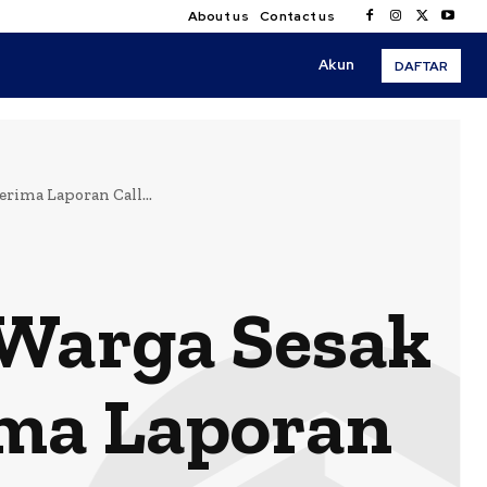
About us
Contact us
Akun
DAFTAR
erima Laporan Call...
i Warga Sesak
ima Laporan