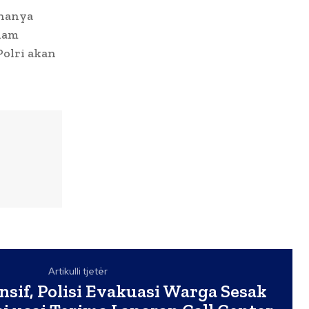
 hanya
alam
Polri akan
Artikulli tjetër
sif, Polisi Evakuasi Warga Sesak