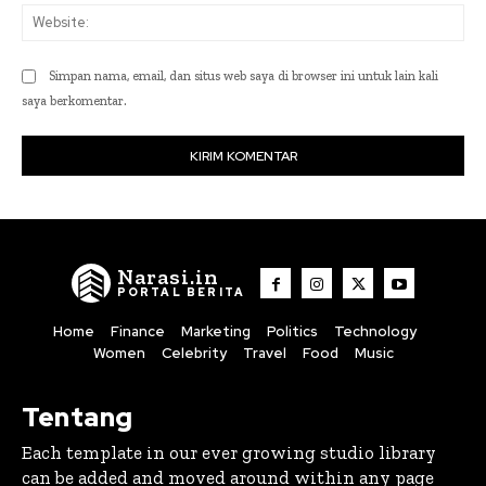
Web
Simpan nama, email, dan situs web saya di browser ini untuk lain kali
saya berkomentar.
Narasi.in
PORTAL BERITA
Home
Finance
Marketing
Politics
Technology
Women
Celebrity
Travel
Food
Music
Tentang
Each template in our ever growing studio library
can be added and moved around within any page