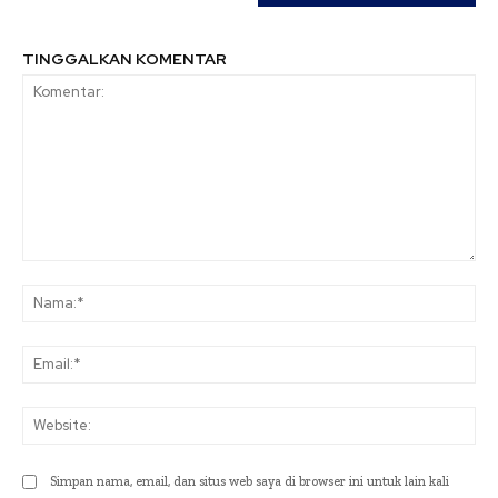
TINGGALKAN KOMENTAR
Komentar:
Na
Ema
Web
Simpan nama, email, dan situs web saya di browser ini untuk lain kali