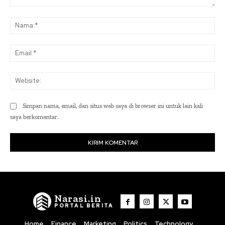
Komentar:
Na
Ema
Web
Simpan nama, email, dan situs web saya di browser ini untuk lain kali
saya berkomentar.
Narasi.in
PORTAL BERITA
Home
Finance
Marketing
Politics
Technology