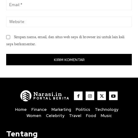
Ema
Web
Simpan nama, email, dan situs web saya di browser ini untuk lain kali
saya berkomentar.
Narasi.in
PORTAL BERITA
Home
Finance
Marketing
Politics
Technology
Women
Celebrity
Travel
Food
Music
Tentang