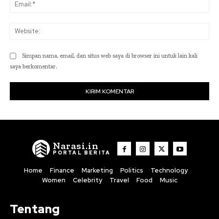
Ema
Web
Simpan nama, email, dan situs web saya di browser ini untuk lain kali
saya berkomentar.
Narasi.in
PORTAL BERITA
Home
Finance
Marketing
Politics
Technology
Women
Celebrity
Travel
Food
Music
Tentang