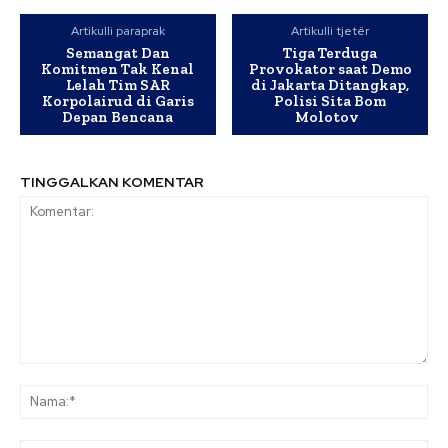
Artikulli paraprak
Artikulli tjetër
Semangat Dan
Tiga Terduga
Komitmen Tak Kenal
Provokator saat Demo
Lelah Tim SAR
di Jakarta Ditangkap,
Korpolairud di Garis
Polisi Sita Bom
Depan Bencana
Molotov
TINGGALKAN KOMENTAR
Komentar:
Na