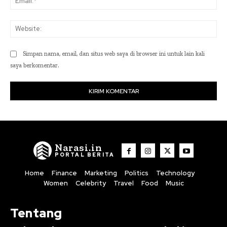
Web
Simpan nama, email, dan situs web saya di browser ini untuk lain kali
saya berkomentar.
Narasi.in
PORTAL BERITA
Home
Finance
Marketing
Politics
Technology
Women
Celebrity
Travel
Food
Music
Tentang