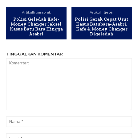
Artikulli paraprak
Artikulli tjetër
Polisi Geledah Kafe-
Polisi Gerak Cepat Usut
Money Changer Jaksel
Kasus Batubara-Asabri,
Kasus Batu Bara Hingga
Kafe & Money Changer
Asabri
Digeledah
TINGGALKAN KOMENTAR
Komentar:
Na
Ema