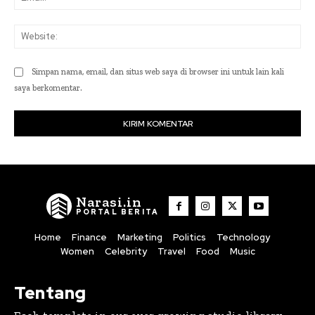
Web
Simpan nama, email, dan situs web saya di browser ini untuk lain kali
saya berkomentar.
Narasi.in
PORTAL BERITA
Home
Finance
Marketing
Politics
Technology
Women
Celebrity
Travel
Food
Music
Tentang