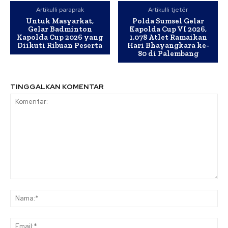
Artikulli paraprak
Artikulli tjetër
Untuk Masyarkat,
Polda Sumsel Gelar
Gelar Badminton
Kapolda Cup VI 2026,
Kapolda Cup 2026 yang
1.078 Atlet Ramaikan
Diikuti Ribuan Peserta
Hari Bhayangkara ke-
80 di Palembang
TINGGALKAN KOMENTAR
Komentar:
Na
Ema