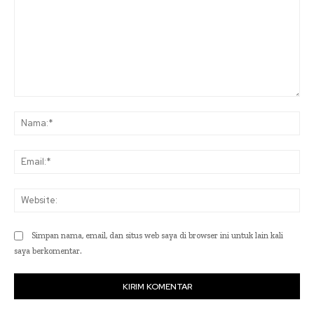
Komentar:
Na
Ema
Web
Simpan nama, email, dan situs web saya di browser ini untuk lain kali
saya berkomentar.