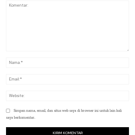
Komentar:
Na
Ema
Web
Simpan nama, email, dan situs web saya di browser ini untuk lain kali
saya berkomentar.