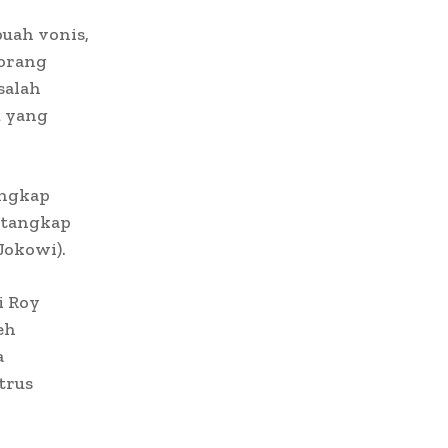
uah vonis,
 orang
salah
m yang
angkap
itangkap
Jokowi).
i Roy
eh
a
trus