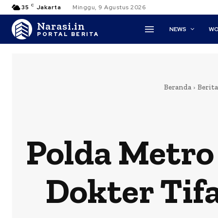
C
35
Jakarta
Minggu, 9 Agustus 2026
Narasi.in
NEWS
WO
PORTAL BERITA
Beranda
Berita
Polda Metro
Dokter Tif