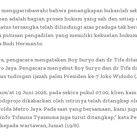
a menggarisbawahi bahwa penangkapan bukanlah seb
an adalah bagian proses hukum yang sah dan setiap
atus tersangka telah dilindungi azas praduga tak ber
a putusan pengadilan yang memiliki kekuatan huku
ta Budi Hermanto.
a, pengacara mengatakan Roy Suryo dan dr Tifa dit
o Jaya. Pengacara menyebut Roy Suryo dan dr Tifa d
sus tudingan ijazah palsu Presiden ke-7 Joko Widodo (
Jum’at 19 Juni 2026, pada sekira pukul 07.00, klien kam
diprojo dikabarkan oleh istrinya telah ditangkap ol
olda Metro Jaya. Pada saat yang bersamaan, kami jug
nfo Tifauzia Tyassuma juga turut ditangkap,” kata Pe
 kepada wartawan,Jumat (19/6).