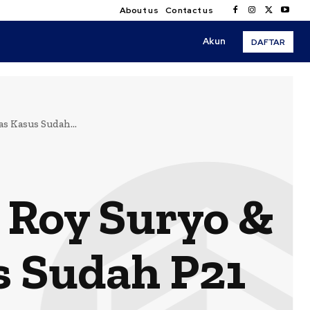
About us
Contact us
Akun
DAFTAR
s Kasus Sudah...
 Roy Suryo &
s Sudah P21