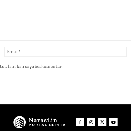
Nama:*
Em
tuk lain kali saya berkomentar.
Narasi.in
PORTAL BERITA