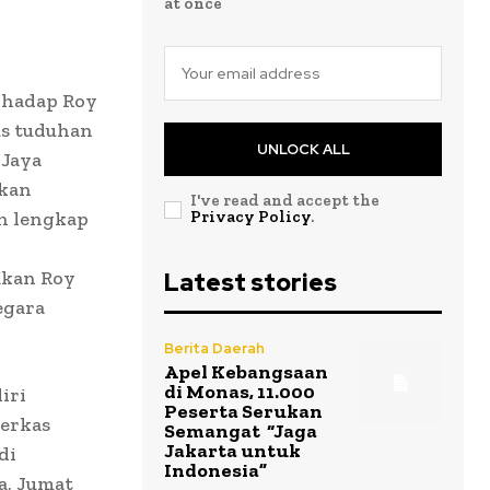
at once
rhadap Roy
us tuduhan
UNLOCK ALL
 Jaya
akan
I've read and accept the
an lengkap
Privacy Policy
.
akan Roy
Latest stories
egara
Berita Daerah
Apel Kebangsaan
di Monas, 11.000
iri
Peserta Serukan
berkas
Semangat “Jaga
Jakarta untuk
di
Indonesia”
a, Jumat