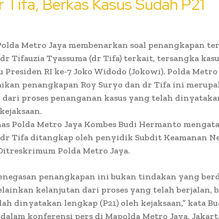
 Tifa, Berkas Kasus Sudah P21
 Polda Metro Jaya membenarkan soal penangkapan te
dr Tifauzia Tyassuma (dr Tifa) terkait, tersangka kas
su Presiden RI ke-7 Joko Widodo (Jokowi). Polda Metro
kan penangkapan Roy Suryo dan dr Tifa ini merup
 dari proses penanganan kasus yang telah dinyatak
 kejaksaan.
as Polda Metro Jaya Kombes Budi Hermanto mengat
 dr Tifa ditangkap oleh penyidik Subdit Keamanan N
Ditreskrimum Polda Metro Jaya.
penegasan penangkapan ini bukan tindakan yang berd
elainkan kelanjutan dari proses yang telah berjalan, 
lah dinyatakan lengkap (P21) oleh kejaksaan,” kata Bu
alam konferensi pers di Mapolda Metro Jaya, Jakart