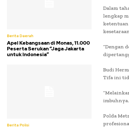
Dalam taha
lengkap m
ketentuan
kesetaraan
Berita Daerah
Apel Kebangsaan di Monas, 11.000
“Dengan de
Peserta Serukan “Jaga Jakarta
untuk Indonesia”
dipertang
Budi Herm
Tifa ini t
“Melainka
imbuhnya.
Polda Met
profesiona
Berita Polisi