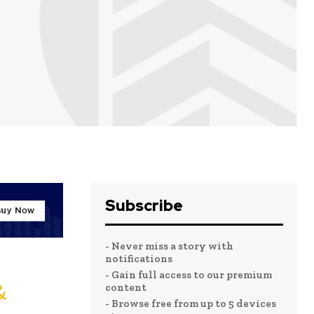
Subscribe
- Never miss a story with
notifications
- Gain full access to our premium
&
content
- Browse free from up to 5 devices