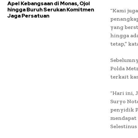
Apel Kebangsaan di Monas, Ojol
hingga Buruh Serukan Komitmen
“Kami jug
Jaga Persatuan
penangkap
yang berst
hingga ad
tetap,” ka
Sebelumny
Polda Metr
terkait ka
“Hari ini, 
Suryo Noto
penyidik P
mendapat i
Selestinus