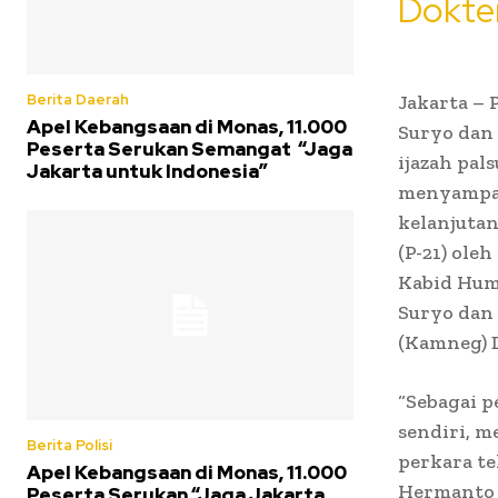
Dokter
Jakarta –
Berita Daerah
Apel Kebangsaan di Monas, 11.000
Suryo dan 
Peserta Serukan Semangat “Jaga
ijazah pal
Jakarta untuk Indonesia”
menyampai
kelanjutan
(P-21) oleh
Kabid Hum
Suryo dan
(Kamneg) 
“Sebagai 
sendiri, m
Berita Polisi
perkara te
Apel Kebangsaan di Monas, 11.000
Hermanto d
Peserta Serukan “Jaga Jakarta