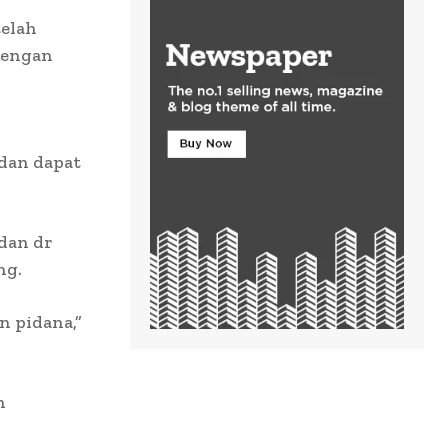
telah
dengan
 dan dapat
dan dr
ng.
 pidana,”
n