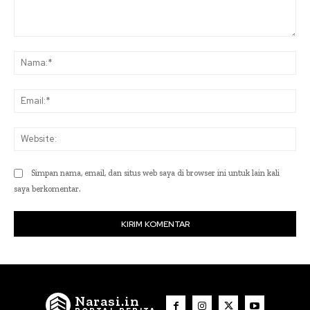
Komentar:
Na
Ema
Web
Simpan nama, email, dan situs web saya di browser ini untuk lain kali
saya berkomentar.
Narasi.in