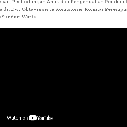
aan, Perlindungan Anak dan Pengendalian Penduduk
ta dr. Dwi Oktavia serta Komisioner Komnas Peremp
) Sundari Waris.