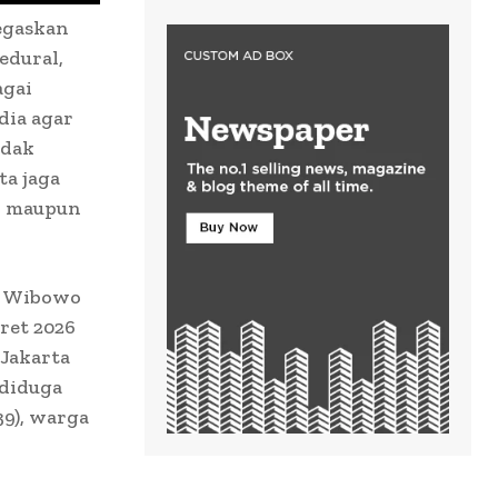
egaskan
edural,
agai
dia agar
ndak
ta jaga
an maupun
ri Wibowo
ret 2026
 Jakarta
 diduga
39), warga