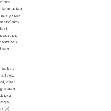
arkan
, kemudian
cara paksa
n merekam
dari
nan ini,
mastikan
ihan
 bukti,
silver,
si, obat
hgunaan
jukkan
nnya,
t (2)