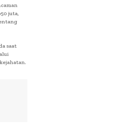
ncaman
50 juta,
tentang
da saat
alui
kejahatan.