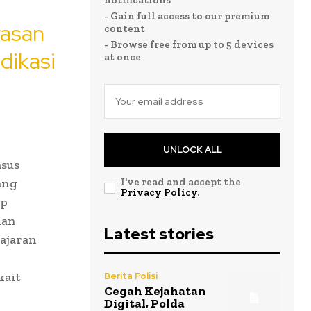
notifications
- Gain full access to our premium
rasan
content
- Browse free from up to 5 devices
dikasi
at once
UNLOCK ALL
asus
ang
I've read and accept the
Privacy Policy
.
ap
man
Latest stories
jajaran
kait
Berita Polisi
Cegah Kejahatan
Digital, Polda