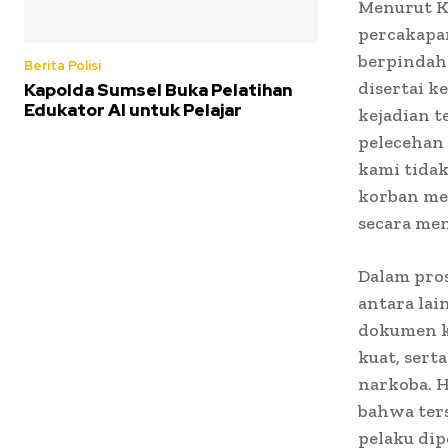
Menurut K
percakapa
berpindah 
Berita Polisi
disertai 
Kapolda Sumsel Buka Pelatihan
Edukator AI untuk Pelajar
kejadian t
pelecehan 
kami tida
korban me
secara men
Dalam pros
antara lai
dokumen ke
kuat, sert
narkoba. 
bahwa ter
pelaku dip