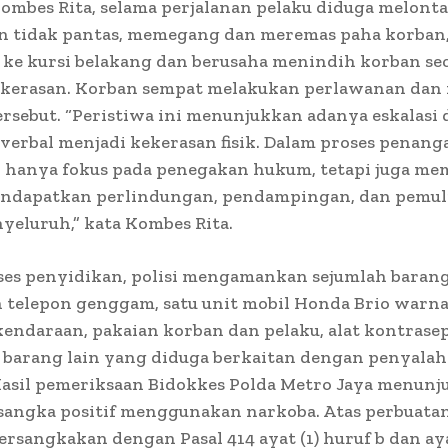
ombes Rita, selama perjalanan pelaku diduga melont
n tidak pantas, memegang dan meremas paha korban
ke kursi belakang dan berusaha menindih korban se
kekerasan. Korban sempat melakukan perlawanan da
ersebut. “Peristiwa ini menunjukkan adanya eskalasi 
verbal menjadi kekerasan fisik. Dalam proses penanga
k hanya fokus pada penegakan hukum, tetapi juga me
ndapatkan perlindungan, pendampingan, dan pemul
yeluruh,” kata Kombes Rita.
es penyidikan, polisi mengamankan sejumlah barang
n telepon genggam, satu unit mobil Honda Brio warna 
ndaraan, pakaian korban dan pelaku, alat kontrasep
a barang lain yang diduga berkaitan dengan penyala
Hasil pemeriksaan Bidokkes Polda Metro Jaya menun
sangka positif menggunakan narkoba. Atas perbuata
ersangkakan dengan Pasal 414 ayat (1) huruf b dan aya