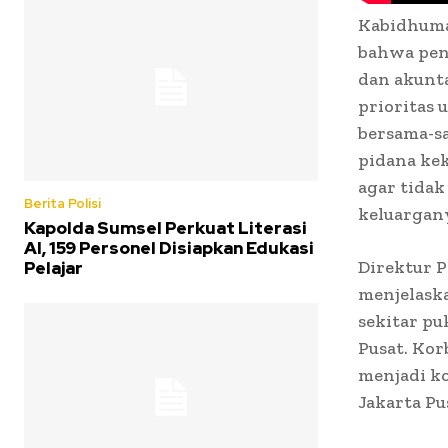
Kabidhuma
bahwa pena
dan akunt
prioritas
bersama-s
pidana kek
agar tida
Berita Polisi
keluargany
Kapolda Sumsel Perkuat Literasi
AI, 159 Personel Disiapkan Edukasi
Direktur 
Pelajar
menjelaska
sekitar pu
Pusat. Kor
menjadi ko
Jakarta Pu