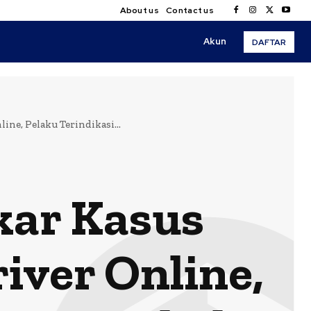
About us
Contact us
Akun
DAFTAR
ne, Pelaku Terindikasi...
kar Kasus
iver Online,