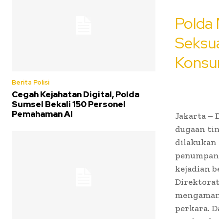
Polda
Seksua
Konsu
Berita Polisi
Cegah Kejahatan Digital, Polda
Sumsel Bekali 150 Personel
Pemahaman AI
Jakarta –
dugaan tin
dilakukan 
penumpang
kejadian b
Direktora
mengamank
perkara. D