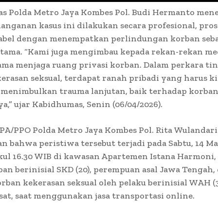
s Polda Metro Jaya Kombes Pol. Budi Hermanto men
nganan kasus ini dilakukan secara profesional, pros
abel dengan menempatkan perlindungan korban seb
 utama. “Kami juga mengimbau kepada rekan-rekan me
ama menjaga ruang privasi korban. Dalam perkara ti
erasan seksual, terdapat ranah pribadi yang harus ki
k menimbulkan trauma lanjutan, baik terhadap korb
a,” ujar Kabidhumas, Senin (06/04/2026).
PPA/PPO Polda Metro Jaya Kombes Pol. Rita Wulanda
n bahwa peristiwa tersebut terjadi pada Sabtu, 14 Ma
kul 16.30 WIB di kawasan Apartemen Istana Harmoni,
ban berinisial SKD (20), perempuan asal Jawa Tengah,
rban kekerasan seksual oleh pelaku berinisial WAH (
sat, saat menggunakan jasa transportasi online.