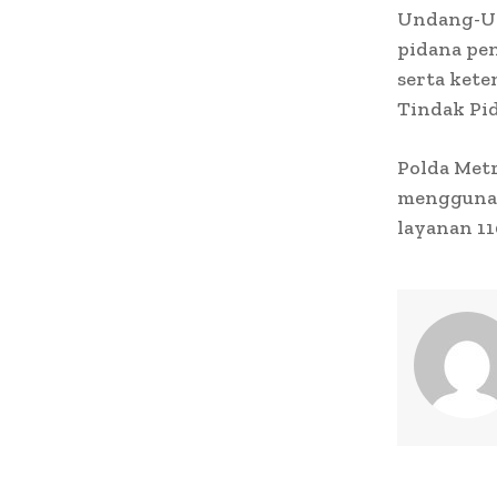
Undang-Un
pidana pen
serta ket
Tindak Pid
Polda Metr
menggunak
layanan 11