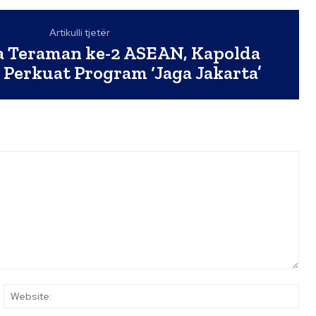
Artikulli tjetër
a Teraman ke-2 ASEAN, Kapolda
 Perkuat Program ‘Jaga Jakarta’
ail:*
Web