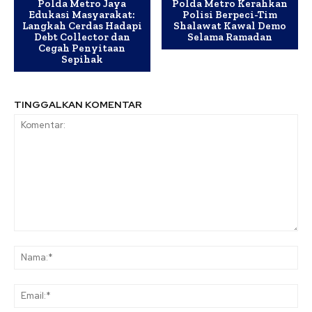
Polda Metro Jaya
Polda Metro Kerahkan
Edukasi Masyarakat:
Polisi Berpeci-Tim
Langkah Cerdas Hadapi
Shalawat Kawal Demo
Debt Collector dan
Selama Ramadan
Cegah Penyitaan
Sepihak
TINGGALKAN KOMENTAR
Komentar:
Na
Ema