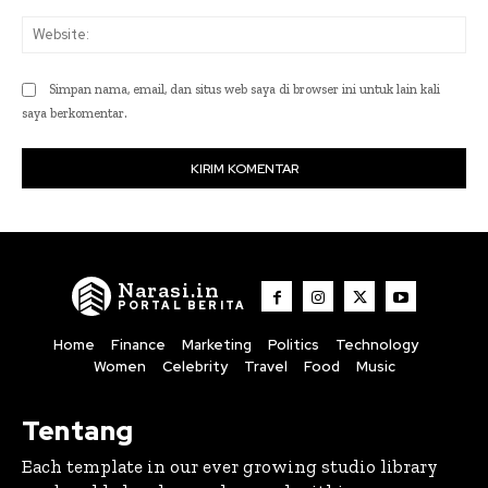
Web
Simpan nama, email, dan situs web saya di browser ini untuk lain kali
saya berkomentar.
Narasi.in
PORTAL BERITA
Home
Finance
Marketing
Politics
Technology
Women
Celebrity
Travel
Food
Music
Tentang
Each template in our ever growing studio library