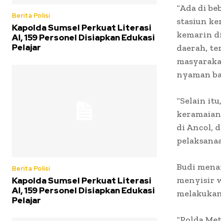
“Ada di be
Berita Polisi
stasiun ke
Kapolda Sumsel Perkuat Literasi
kemarin di
AI, 159 Personel Disiapkan Edukasi
Pelajar
daerah, te
masyaraka
nyaman bag
“Selain it
keramaian 
di Ancol, 
pelaksanaa
Budi menam
Berita Polisi
menyisir 
Kapolda Sumsel Perkuat Literasi
AI, 159 Personel Disiapkan Edukasi
melakukan
Pelajar
“Polda Me