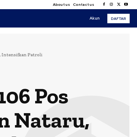
About us
Contact us
Akun
DAFTAR
Intensifkan Patroli
106 Pos
 Nataru,