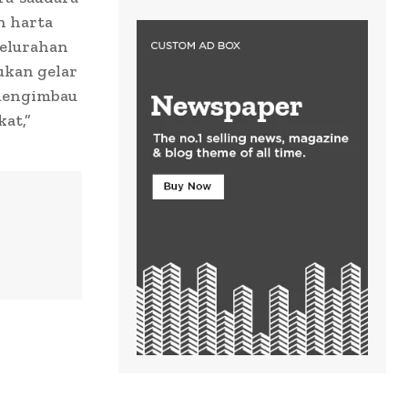
n harta
kelurahan
ukan gelar
 mengimbau
at,”