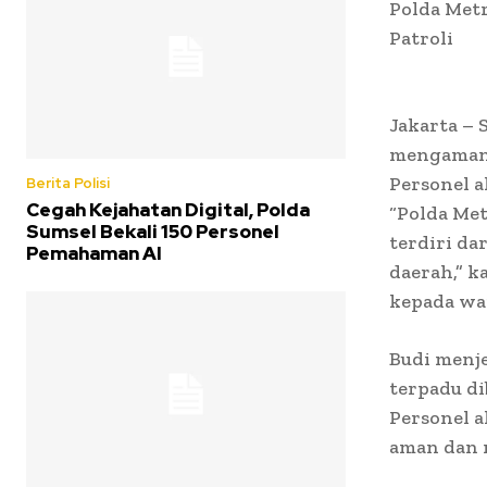
Polda Met
Patroli
Jakarta –
mengamanka
Personel a
Berita Polisi
Cegah Kejahatan Digital, Polda
“Polda Met
Sumsel Bekali 150 Personel
terdiri da
Pemahaman AI
daerah,” 
kepada war
Budi menje
terpadu di
Personel 
aman dan 