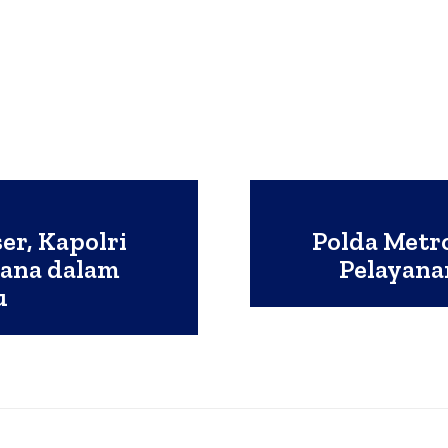
er, Kapolri
Polda Metr
cana dalam
Pelayanan
u