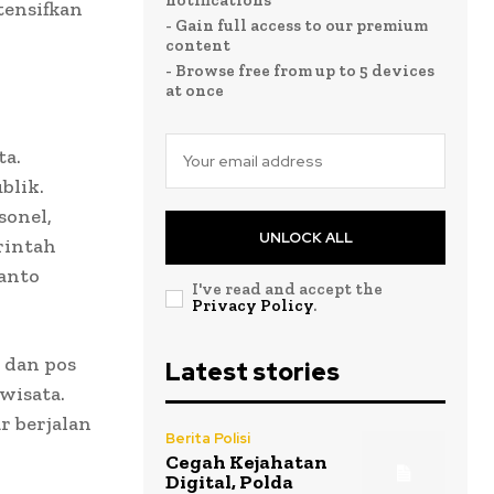
notifications
tensifkan
- Gain full access to our premium
content
- Browse free from up to 5 devices
at once
ta.
blik.
sonel,
UNLOCK ALL
erintah
anto
I've read and accept the
Privacy Policy
.
 dan pos
Latest stories
wisata.
r berjalan
Berita Polisi
Cegah Kejahatan
Digital, Polda