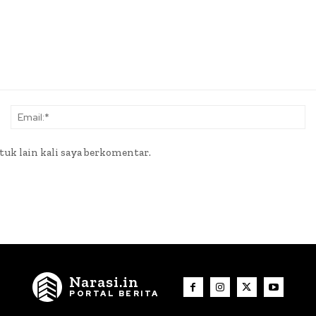
Nama:*
Em
tuk lain kali saya berkomentar.
Narasi.in
PORTAL BERITA