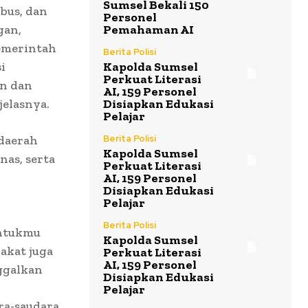
Sumsel Bekali 150
 bus, dan
Personel
gan,
Pemahaman AI
pemerintah
Berita Polisi
i
Kapolda Sumsel
Perkuat Literasi
an dan
AI, 159 Personel
jelasnya.
Disiapkan Edukasi
Pelajar
 daerah
Berita Polisi
Kapolda Sumsel
nas, serta
Perkuat Literasi
AI, 159 Personel
Disiapkan Edukasi
Pelajar
Berita Polisi
untukmu
Kapolda Sumsel
akat juga
Perkuat Literasi
AI, 159 Personel
ggalkan
Disiapkan Edukasi
Pelajar
ra-saudara