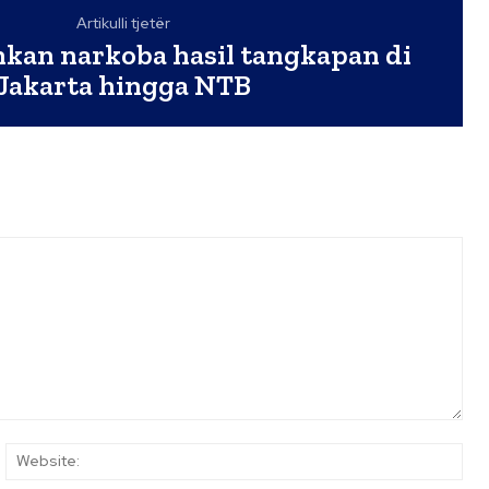
Artikulli tjetër
an narkoba hasil tangkapan di
Jakarta hingga NTB
ail:*
Web