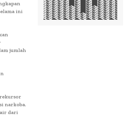
ungkapan
selama ini
ekan
r
alam jumlah
on
prekursor
i narkoba.
ir dari