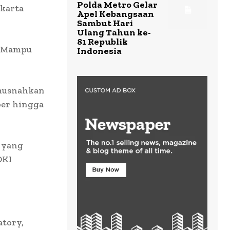
Polda Metro Gelar
akarta
Apel Kebangsaan
Sambut Hari
Ulang Tahun ke-
81 Republik
g Mampu
Indonesia
imusnahkan
ber hingga
h yang
DKI
atory,