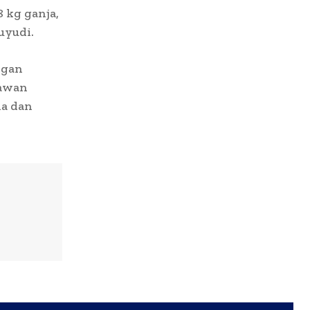
 kg ganja,
uyudi.
ngan
lawan
da dan