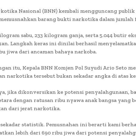
kotika Nasional (BNN) kembali mengguncang publik
 memusnahkan barang bukti narkotika dalam jumlah f
ilogram sabu, 233 kilogram ganja, serta 5.044 butir ek
n. Langkah keras ini dinilai berhasil menyelamatka
ibu jiwa dari ancaman bahaya narkoba.
ngan itu, Kepala BNN Komjen Pol Suyudi Ario Seto m
 narkotika tersebut bukan sekadar angka di atas ke
a, jika dikonversikan ke potensi penyalahgunaan, b
setara dengan ratusan ribu nyawa anak bangsa yang b
an dari jerat narkotika.
 sekadar statistik. Pemusnahan ini berarti kami berha
kan lebih dari 690 ribu jiwa dari potensi penyalah