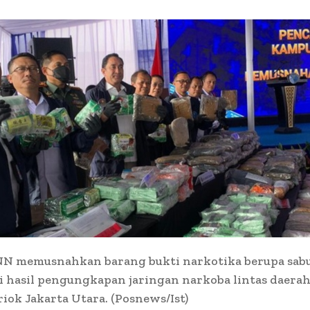
NN memusnahkan barang bukti narkotika berupa sabu,
i hasil pengungkapan jaringan narkoba lintas daerah
iok Jakarta Utara. (Posnews/Ist)