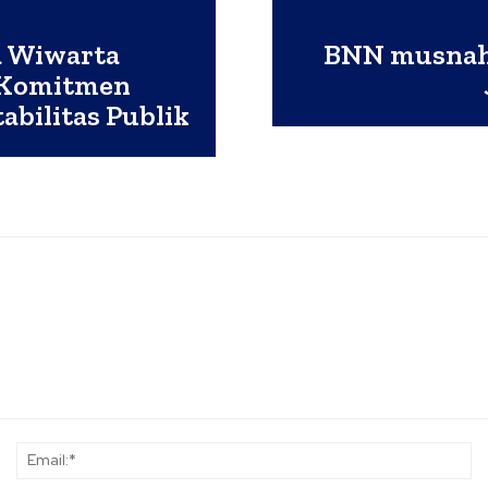
a Wiwarta
BNN musnahk
n Komitmen
bilitas Publik
Nama:*
Em