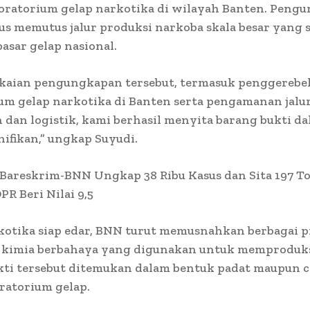
boratorium gelap narkotika di wilayah Banten. Peng
gus memutus jalur produksi narkoba skala besar yang 
sar gelap nasional.
gkaian pengungkapan tersebut, termasuk penggereb
um gelap narkotika di Banten serta pengamanan jalu
 dan logistik, kami berhasil menyita barang bukti d
nifikan,” ungkap Suyudi.
:Bareskrim-BNN Ungkap 38 Ribu Kasus dan Sita 197 T
PR Beri Nilai 9,5
kotika siap edar, BNN turut memusnahkan berbagai 
 kimia berbahaya yang digunakan untuk memproduks
ti tersebut ditemukan dalam bentuk padat maupun ca
oratorium gelap.