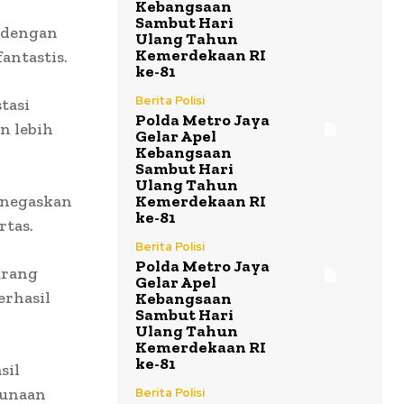
Kebangsaan
Sambut Hari
 dengan
Ulang Tahun
Kemerdekaan RI
antastis.
ke-81
Berita Polisi
stasi
Polda Metro Jaya
n lebih
Gelar Apel
Kebangsaan
Sambut Hari
Ulang Tahun
enegaskan
Kemerdekaan RI
ke-81
rtas.
Berita Polisi
Polda Metro Jaya
arang
Gelar Apel
erhasil
Kebangsaan
Sambut Hari
Ulang Tahun
Kemerdekaan RI
ke-81
sil
gunaan
Berita Polisi