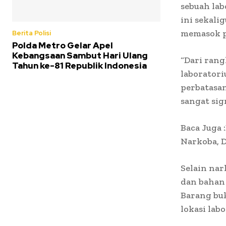
sebuah la
ini sekali
memasok pa
Berita Polisi
Polda Metro Gelar Apel
Kebangsaan Sambut Hari Ulang
“Dari ran
Tahun ke-81 Republik Indonesia
laboratori
perbatasan
sangat sig
Baca Juga 
Narkoba, D
Selain nar
dan bahan
Barang buk
lokasi lab