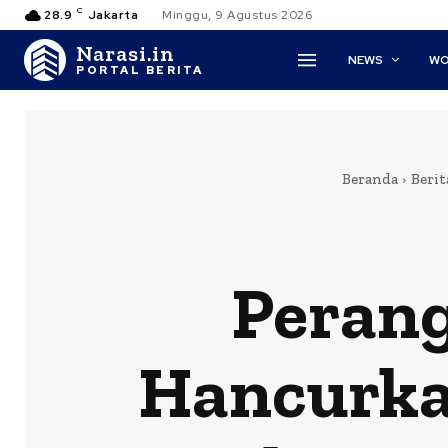
C
28.9
Jakarta
Minggu, 9 Agustus 2026
Narasi.in
NEWS
WO
PORTAL BERITA
Beranda
Berit
Perang
Hancurkan