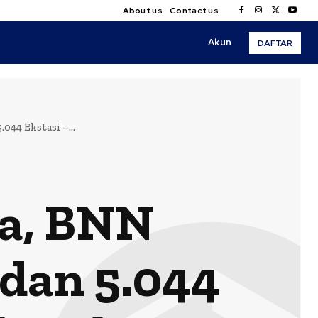
About us
Contact us
Akun
DAFTAR
44 Ekstasi –...
ba, BNN
dan 5.044