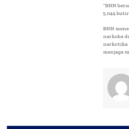
“BNN bersa
5.044 buti
BNN meneg
narkoba d
narkotika 
menjaga m