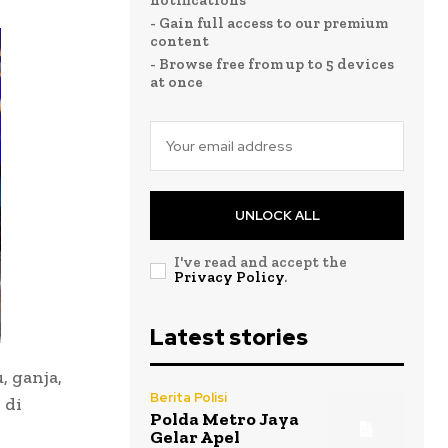
notifications
- Gain full access to our premium
content
- Browse free from up to 5 devices
at once
UNLOCK ALL
I've read and accept the
Privacy Policy
.
Latest stories
 ganja,
Berita Polisi
 di
Polda Metro Jaya
Gelar Apel