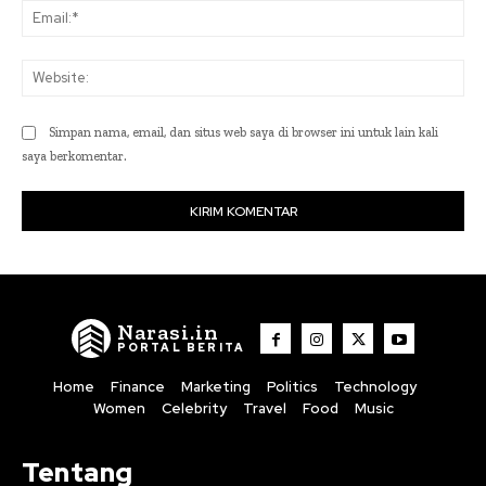
Ema
Web
Simpan nama, email, dan situs web saya di browser ini untuk lain kali
saya berkomentar.
Narasi.in
PORTAL BERITA
Home
Finance
Marketing
Politics
Technology
Women
Celebrity
Travel
Food
Music
Tentang