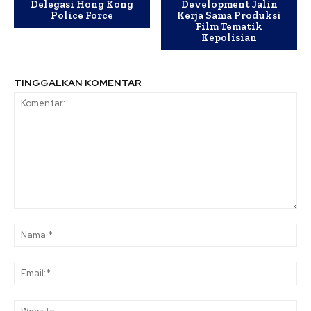
Delegasi Hong Kong
Development Jalin
Police Force
Kerja Sama Produksi
Film Tematik
Kepolisian
TINGGALKAN KOMENTAR
Komentar:
Na
Ema
Web