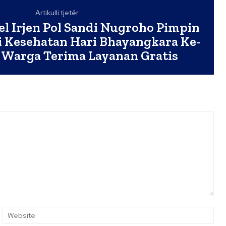
Artikulli tjetër
l Irjen Pol Sandi Nugroho Pimpin
i Kesehatan Hari Bhayangkara Ke-
 Warga Terima Layanan Gratis
ail:*
Web