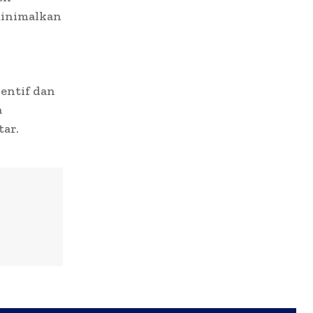
minimalkan
entif dan
a
tar.