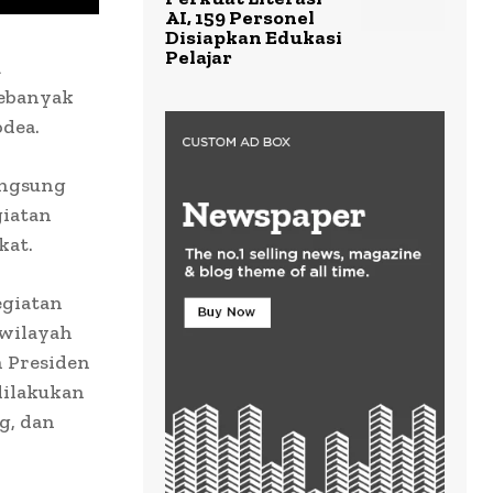
AI, 159 Personel
Disiapkan Edukasi
Pelajar
a
Sebanyak
odea.
angsung
giatan
kat.
egiatan
 wilayah
n Presiden
dilakukan
g, dan