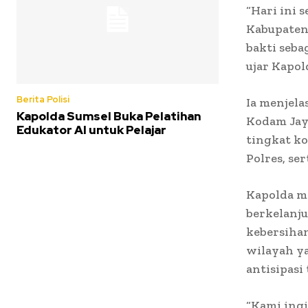
“Hari ini 
Kabupaten 
bakti seba
ujar Kapol
Berita Polisi
Ia menjela
Kapolda Sumsel Buka Pelatihan
Kodam Jaya
Edukator AI untuk Pelajar
tingkat ko
Polres, se
Kapolda m
berkelanj
kebersiha
wilayah ya
antisipasi
“Kami ing