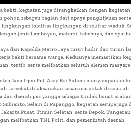
ja bakti, kegiatan juga dirangkaikan dengan kegiatan
 pohon sebagau bagian dari upaya penghijauan sert
 lingkungan kualitas lingkungan di sekitar waduk. 
engan jenis flamboyan, mahoni, tabebuya, dan spath
aya dan Kapolda Metro Jaya turut hadir dan turun l
kerja bakti bersama warga. Keduanya memastikan ke
man, tertib, serta melibatkan seluruh elemen masyara
tro Jaya Irjen Pol. Asep Edi Suheri menyampaikan k
sih tersebut dilaksanakan secara serentak di seluruh
a dan daerah penyangga sebagai tindak lanjut araha
 Subianto. Selain di Papanggo, kegiatan serupa juga 
 Jakarta Pusat, Timur, Selatan, serta Depok, Tangeran
gan melibatkan TNI, Polri, dan pemerintah daerah.