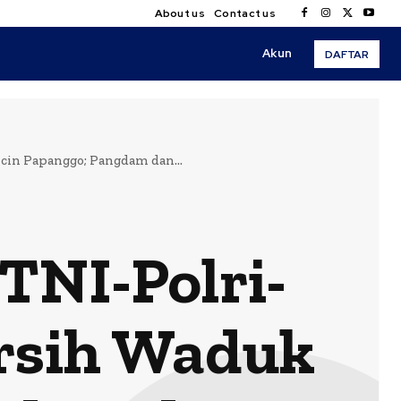
About us
Contact us
Akun
DAFTAR
ncin Papanggo; Pangdam dan...
 TNI-Polri-
ersih Waduk