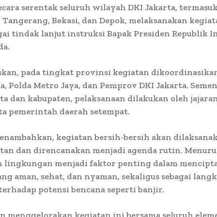
secara serentak seluruh wilayah DKI Jakarta, termasu
Tangerang, Bekasi, dan Depok, melaksanakan kegiat
gai tindak lanjut instruksi Bapak Presiden Republik I
da.
skan, pada tingkat provinsi kegiatan dikoordinasika
, Polda Metro Jaya, dan Pemprov DKI Jakarta. Semen
ta dan kabupaten, pelaksanaan dilakukan oleh jajara
rta pemerintah daerah setempat.
enambahkan, kegiatan bersih-bersih akan dilaksanak
utan dan direncanakan menjadi agenda rutin. Menuru
n lingkungan menjadi faktor penting dalam mencipt
ng aman, sehat, dan nyaman, sekaligus sebagai lang
 terhadap potensi bencana seperti banjir.
in menggelorakan kegiatan ini bersama seluruh elem