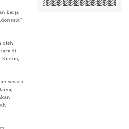
k
an kerja
ndonesia,”
n oleh
tara di
n Kodim,
an secara
tnya,
akan
kah
en