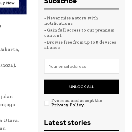
Subscribe
- Never miss a story with
notifications
n
- Gain full access to our premium
content
- Browse free from up to 5 devices
at once
Jakarta,
i
/2026).
UNLOCK ALL
jalan
I've read and accept the
enjaga
Privacy Policy
.
a Utara.
Latest stories
tan