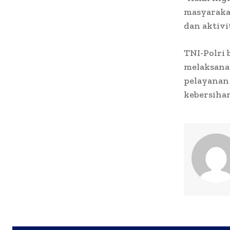
masyarakat
dan aktivi
TNI-Polri
melaksanak
pelayanan 
kebersihan