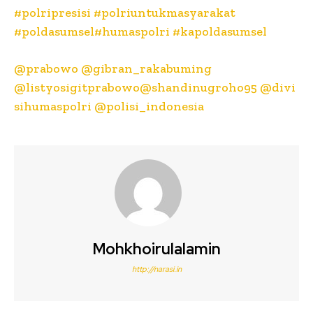
#polripresisi
#polriuntukmasyarakat
#poldasumsel
#humaspolri
#kapoldasumsel
@prabowo
@gibran_rakabuming
@listyosigitprabowo
@shandinugroho95
@divi
sihumaspolri
@polisi_indonesia
Mohkhoirulalamin
http://narasi.in