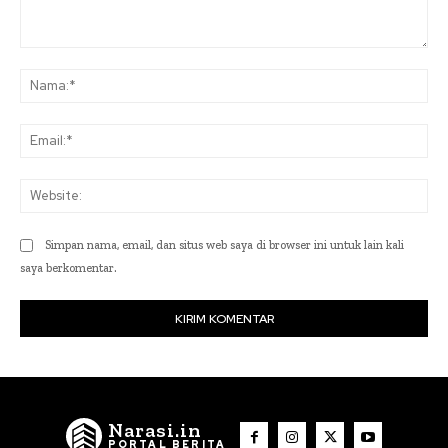
Komentar:
Na
Ema
Web
Simpan nama, email, dan situs web saya di browser ini untuk lain kali
saya berkomentar.
Narasi.in
PORTAL BERITA