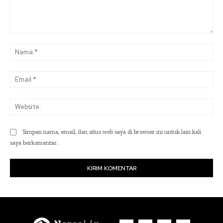
Komentar:
Na
Ema
Web
Simpan nama, email, dan situs web saya di browser ini untuk lain kali
saya berkomentar.