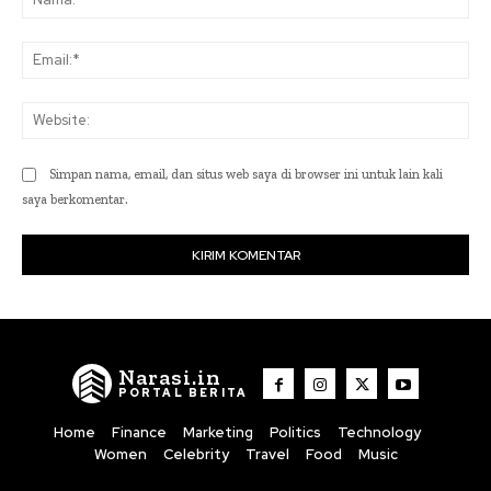
Ema
Web
Simpan nama, email, dan situs web saya di browser ini untuk lain kali
saya berkomentar.
Narasi.in
PORTAL BERITA
Home
Finance
Marketing
Politics
Technology
Women
Celebrity
Travel
Food
Music