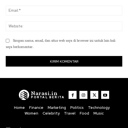
Ema
Web
Simpan nama, email, dan situs web saya di browser ini untuk lain kali
saya berkomentar.
Narasi.in
PORTAL BERITA
Home
Finance
Marketing
Politics
Technology
Women
Celebrity
Travel
Food
Music