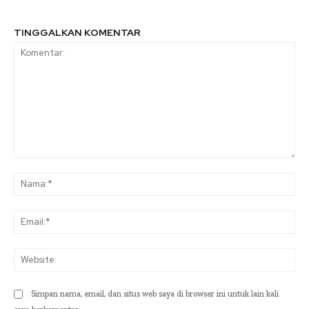
TINGGALKAN KOMENTAR
Komentar:
Na
Ema
Web
Simpan nama, email, dan situs web saya di browser ini untuk lain kali