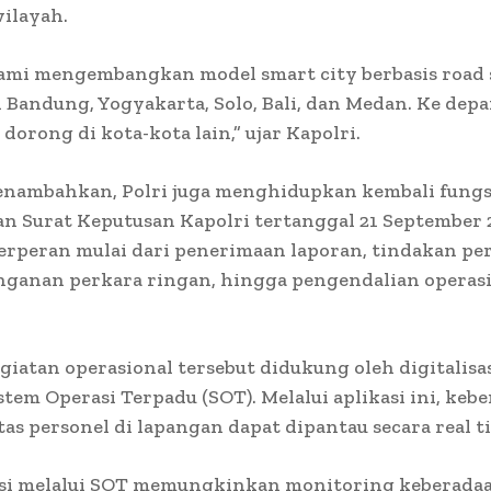
ilayah.
kami mengembangkan model smart city berbasis road 
i Bandung, Yogyakarta, Solo, Bali, dan Medan. Ke dep
 dorong di kota-kota lain,” ujar Kapolri.
enambahkan, Polri juga menghidupkan kembali fung
n Surat Keputusan Kapolri tertanggal 21 September 
rperan mulai dari penerimaan laporan, tindakan pe
nganan perkara ringan, hingga pengendalian operas
giatan operasional tersebut didukung oleh digitalisas
istem Operasi Terpadu (SOT). Melalui aplikasi ini, keb
tas personel di lapangan dapat dipantau secara real t
sasi melalui SOT memungkinkan monitoring keberada