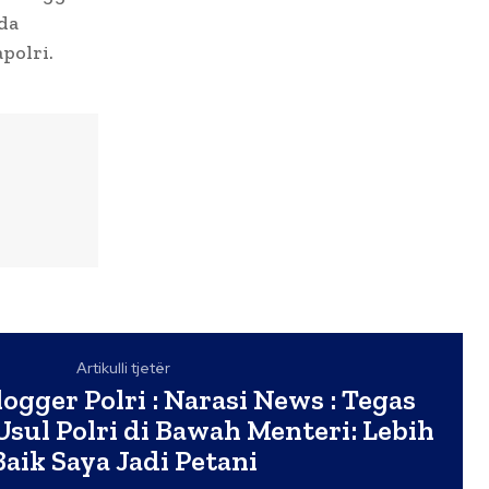
da
polri.
Artikulli tjetër
ogger Polri : Narasi News : Tegas
Usul Polri di Bawah Menteri: Lebih
Baik Saya Jadi Petani