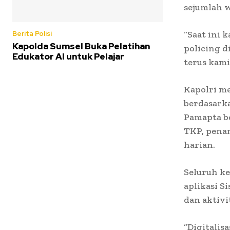
sejumlah w
“Saat ini 
Berita Polisi
Kapolda Sumsel Buka Pelatihan
policing d
Edukator AI untuk Pelajar
terus kami
Kapolri m
berdasarka
Pamapta be
TKP, pena
harian.
Seluruh ke
aplikasi S
dan aktivi
“Digitali