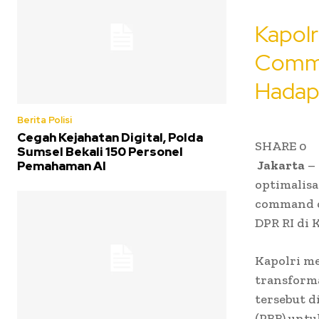
Kapolr
Comma
Hadapa
Berita Polisi
Cegah Kejahatan Digital, Polda
SHARE
0
Sumsel Bekali 150 Personel
Jakarta
– 
Pemahaman AI
optimalisa
command ce
DPR RI di 
Kapolri me
transforma
tersebut d
(PBB) untu