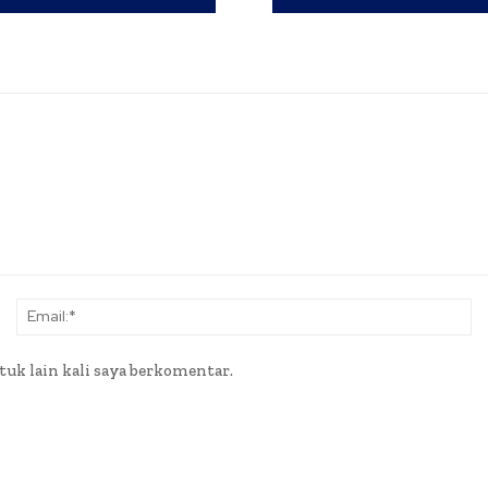
Nama:*
Em
tuk lain kali saya berkomentar.