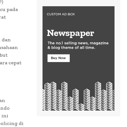
P)
acu pada
rat
i dan
rusahaan
ebut
ara cepat
an
ando
 ini
olicing di