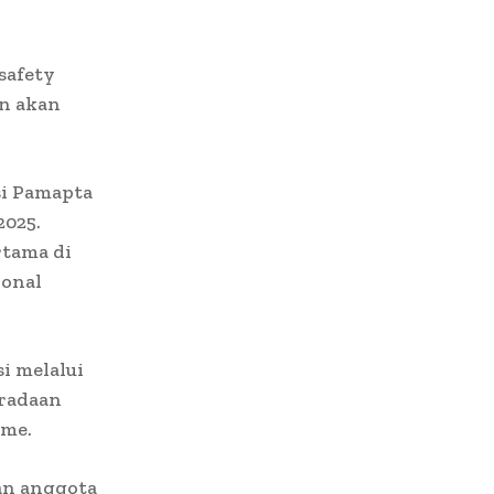
safety
an akan
si Pamapta
2025.
rtama di
ional
i melalui
eradaan
ime.
an anggota