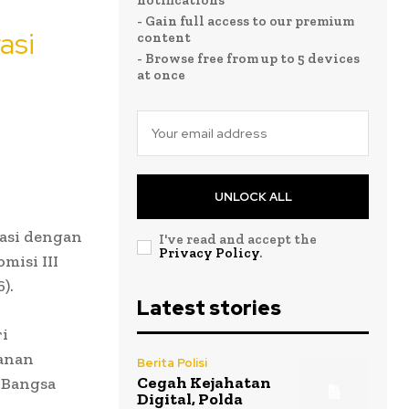
notifications
- Gain full access to our premium
asi
content
- Browse free from up to 5 devices
at once
UNLOCK ALL
rasi dengan
I've read and accept the
Privacy Policy
.
misi III
).
Latest stories
ri
yanan
Berita Polisi
Cegah Kejahatan
-Bangsa
Digital, Polda