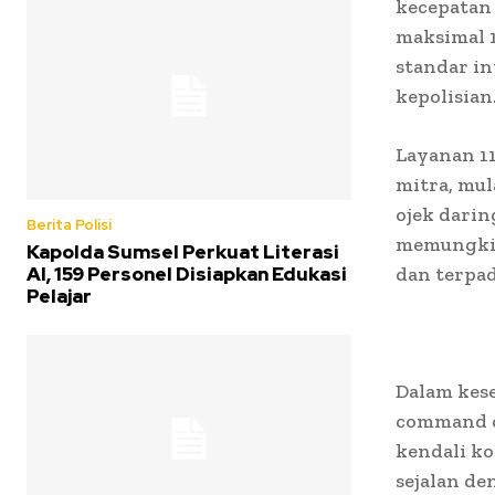
kecepatan 
maksimal 1
standar in
kepolisian
Layanan 11
mitra, mul
ojek darin
Berita Polisi
memungkin
Kapolda Sumsel Perkuat Literasi
AI, 159 Personel Disiapkan Edukasi
dan terpad
Pelajar
Dalam kes
command c
kendali ko
sejalan de