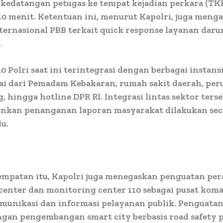
kedatangan petugas ke tempat kejadian perkara (TK
0 menit. Ketentuan ini, menurut Kapolri, juga meng
ternasional PBB terkait quick response layanan daru
.
0 Polri saat ini terintegrasi dengan berbagai instans
ai dari Pemadam Kebakaran, rumah sakit daerah, pe
g, hingga hotline DPR RI. Integrasi lintas sektor ters
kan penanganan laporan masyarakat dilakukan sec
u.
empatan itu, Kapolri juga menegaskan penguatan per
enter dan monitoring center 110 sebagai pusat kom
munikasi dan informasi pelayanan publik. Penguatan
ngan pengembangan smart city berbasis road safety p