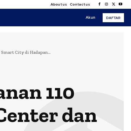
About us
Contact us
Akun
DAFTAR
Smart City di Hadapan...
anan 110
Center dan