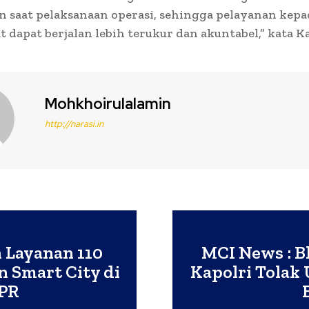
n saat pelaksanaan operasi, sehingga pelayanan kepa
 dapat berjalan lebih terukur dan akuntabel,” kata Ka
Mohkhoirulalamin
http://narasi.in
n Layanan 110
MCI News : Bl
 Smart City di
Kapolri Tolak 
DPR