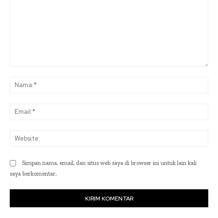
Komentar:
Na
Ema
Web
Simpan nama, email, dan situs web saya di browser ini untuk lain kali
saya berkomentar.