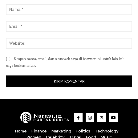
Komentar:
Na
Ema
Web
Simpan nama, email, dan situs web saya di browser ini untuk lain kali
saya berkomentar.
Narasi.in
PORTAL BERITA
Home
Finance
Marketing
Politics
Technology
Women
Celebrity
Travel
Food
Music