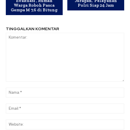
Evakuasi , Rumah
Juragan, Pelayanan
Warga Roboh Pasca
Polri Siap 24 Jam
Gempa M 7,6 di Bitung
TINGGALKAN KOMENTAR
Komentar:
Na
Ema
Web