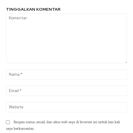
TINGGALKAN KOMENTAR
Komentar:
Na
Ema
Web
Simpan nama, email, dan situs web saya di browser ini untuk lain kali
saya berkomentar.