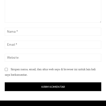
Komentar:
Na
Ema
Web
Simpan nama, email, dan situs web saya di browser ini untuk lain kali
saya berkomentar.