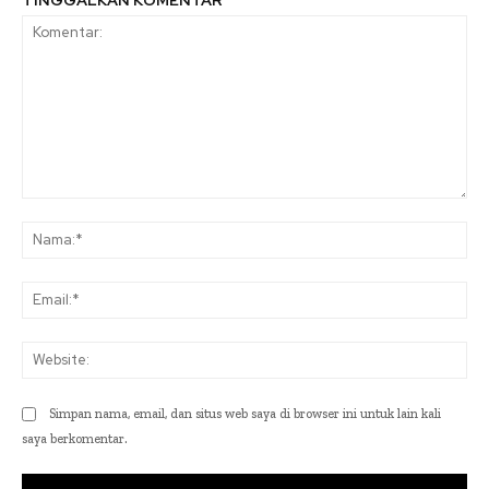
Komentar:
Na
Ema
Web
Simpan nama, email, dan situs web saya di browser ini untuk lain kali
saya berkomentar.