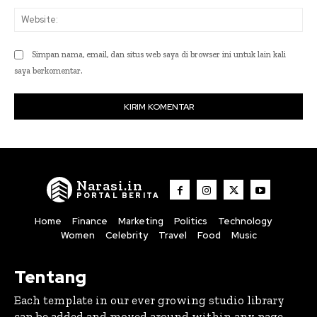
Web
Simpan nama, email, dan situs web saya di browser ini untuk lain kali
saya berkomentar.
Narasi.in
PORTAL BERITA
Home
Finance
Marketing
Politics
Technology
Women
Celebrity
Travel
Food
Music
Tentang
Each template in our ever growing studio library
can be added and moved around within any page