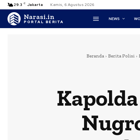
C
29.3
Jakarta
Kamis, 6 Agustus 2026
Narasi.in
NEWS
WO
PORTAL BERITA
Beranda
Berita Polisi
Kapolda 
Nugro