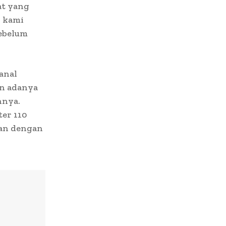
at yang
, kami
ebelum
anal
an adanya
nnya.
er 110
ran dengan