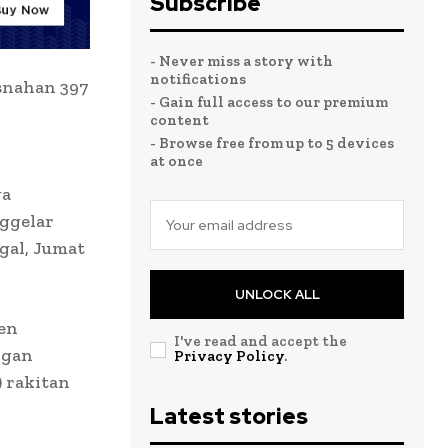
Subscribe
- Never miss a story with
notifications
snahan 397
- Gain full access to our premium
content
- Browse free from up to 5 devices
at once
ga
ggelar
gal, Jumat
UNLOCK ALL
en
I've read and accept the
ngan
Privacy Policy
.
 rakitan
Latest stories