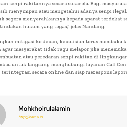
an senpi rakitannya secara sukarela. Bagi masyarak
asih menyimpan atau mengetahui adanya senpi ilegal
uk segera menyerahkannya kepada aparat terdekat s
tindakan hukum yang tegas,” jelas Nandang.
ngkah mitigasi ke depan, kepolisian terus membuka k
 agar masyarakat tidak ragu melapor jika menemuk
embuatan atau peredaran senpi rakitan di lingkunga
mbau untuk langsung menghubungi layanan Call Cent
 terintegrasi secara online dan siap merespons lapo
Mohkhoirulalamin
http://narasi.in