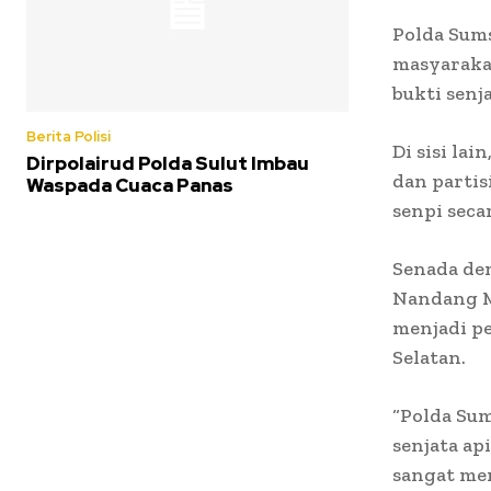
Polda Sum
masyaraka
bukti senja
Berita Polisi
Di sisi la
Dirpolairud Polda Sulut Imbau
dan partis
Waspada Cuaca Panas
senpi seca
Senada de
Nandang M
menjadi pe
Selatan.
“Polda Sum
senjata ap
sangat men