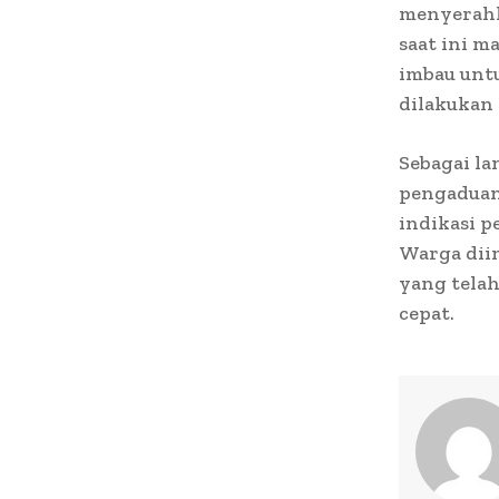
menyerahk
saat ini m
imbau unt
dilakukan 
Sebagai la
pengaduan
indikasi p
Warga dii
yang telah
cepat.