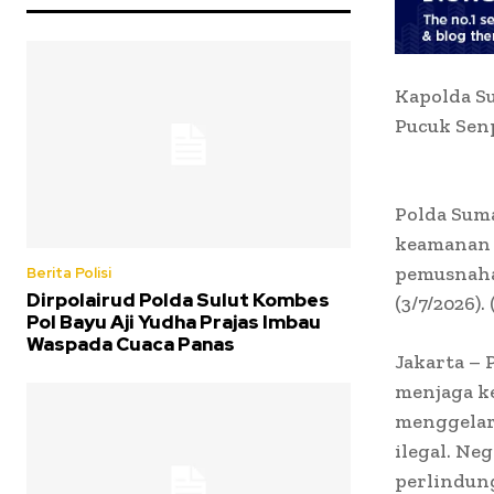
Kapolda S
Pucuk Senp
Polda Sum
keamanan 
pemusnahan
Berita Polisi
Dirpolairud Polda Sulut Kombes
(3/7/2026).
Pol Bayu Aji Yudha Prajas Imbau
Waspada Cuaca Panas
Jakarta –
menjaga k
menggelar 
ilegal. Ne
perlindung