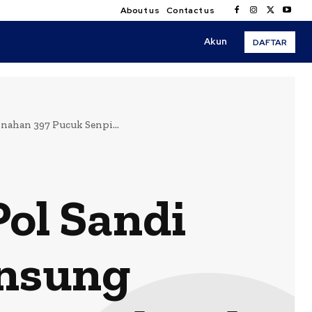
About us
Contact us
Akun
DAFTAR
ahan 397 Pucuk Senpi...
Pol Sandi
nsung