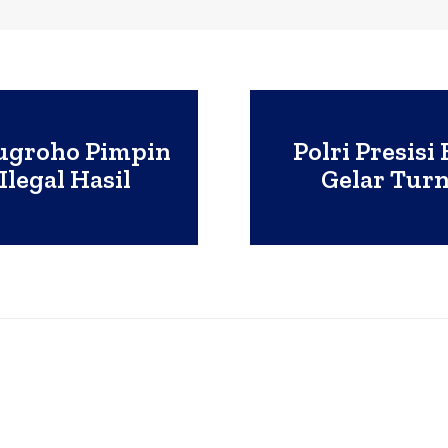
Nugroho Pimpin
Polri Presisi
legal Hasil
Gelar Tur