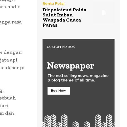
Berita Polisi
ara hadir
Dirpolairud Polda
Sulut Imbau
Waspada Cuaca
anpa rasa
Panas
pi dengan
ata api
ucuk senpi
g,
 sebuah
dari
um dan