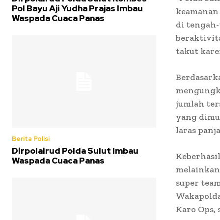
Pol Bayu Aji Yudha Prajas Imbau
keamanan d
Waspada Cuaca Panas
di tengah
beraktivit
takut kare
Berdasarka
mengungka
jumlah ter
yang dimus
laras panj
Berita Polisi
Dirpolairud Polda Sulut Imbau
Keberhasil
Waspada Cuaca Panas
melainkan 
super team
Wakapolda,
Karo Ops, 