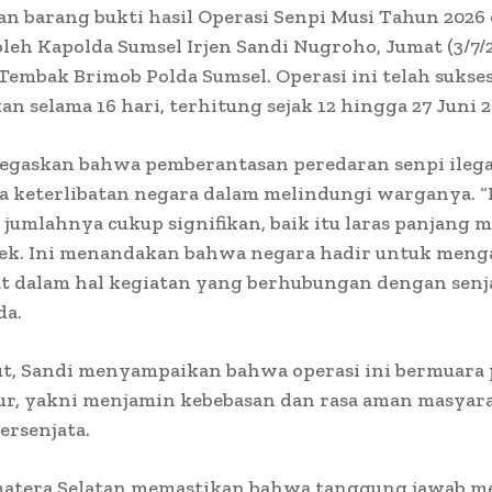
n barang bukti hasil Operasi Senpi Musi Tahun 2026
leh Kapolda Sumsel Irjen Sandi Nugroho, Jumat (3/7/2
embak Brimob Polda Sumsel. Operasi ini telah sukse
an selama 16 hari, terhitung sejak 12 hingga 27 Juni 2
egaskan bahwa pemberantasan peredaran senpi ilega
a keterlibatan negara dalam melindungi warganya. “
i jumlahnya cukup signifikan, baik itu laras panjang
dek. Ini menandakan bahwa negara hadir untuk men
 dalam hal kegiatan yang berhubungan dengan senjat
da.
ut, Sandi menyampaikan bahwa operasi ini bermuara 
ur, yakni menjamin kebebasan dan rasa aman masyara
ersenjata.
matera Selatan memastikan bahwa tanggung jawab m