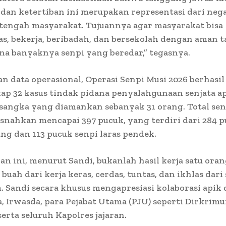
an ketertiban ini merupakan representasi dari neg
-tengah masyarakat. Tujuannya agar masyarakat bisa
as, bekerja, beribadah, dan bersekolah dengan aman t
na banyaknya senpi yang beredar,” tegasnya.
n data operasional, Operasi Senpi Musi 2026 berhasil
p 32 kasus tindak pidana penyalahgunaan senjata a
sangka yang diamankan sebanyak 31 orang. Total senj
nahkan mencapai 397 pucuk, yang terdiri dari 284 p
ang dan 113 pucuk senpi laras pendek.
an ini, menurut Sandi, bukanlah hasil kerja satu oran
buah dari kerja keras, cerdas, tuntas, dan ikhlas dari
. Sandi secara khusus mengapresiasi kolaborasi apik 
 Irwasda, para Pejabat Utama (PJU) seperti Dirkrim
serta seluruh Kapolres jajaran.