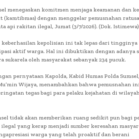
sel menegaskan komitmen menjaga keamanan dan ke
t (kamtibmas) dengan menggelar pemusnahan ratus
ta api rakitan ilegal, Jumat (3/7/2026). (Dok. Istimewa)
in, keberhasilan kepolisian ini tak lepas dari tingginy
ipasi aktif warga. Hal ini dibuktikan dengan adanya 
ra sukarela oleh masyarakat sebanyak 234 pucuk.
ngan pernyataan Kapolda, Kabid Humas Polda Sumsel
u’min Wijaya, menambahkan bahwa pemusnahan ini 
ringatan tegas bagi para pelaku kejahatan di wilaya
sel tidak akan memberikan ruang sedikit pun bagi p
i ilegal yang kerap menjadi sumber keresahan masyar
gapresiasi warga yang telah proaktif dan berani