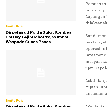
Pemusnaha
langsung o
Lapangan T
dilaksanak
Berita Polisi
Dirpolairud Polda Sulut Kombes
Sandi men
Pol Bayu Aji Yudha Prajas Imbau
Waspada Cuaca Panas
bukti nyat
operasi in
laras pen
masyarakat
ujar Kapol
Lebih lanj
tujuan luh
ancaman b
Berita Polisi
“Polda Su
Dirpolairud Polda Sulut Kombes