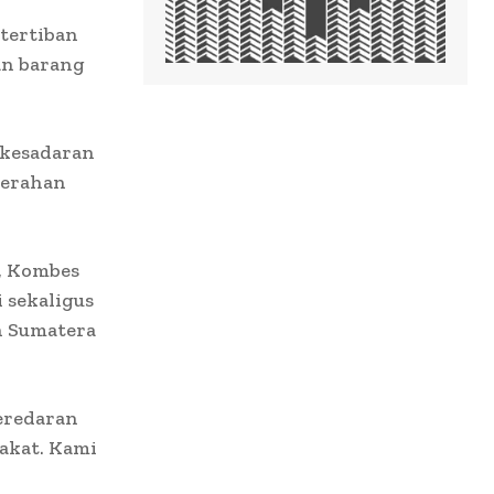
tertiban
an barang
a kesadaran
serahan
, Kombes
sekaligus
h Sumatera
eredaran
akat. Kami