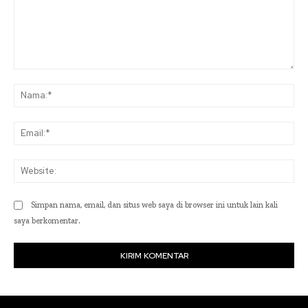
Komentar:
Na
Ema
Web
Simpan nama, email, dan situs web saya di browser ini untuk lain kali
saya berkomentar.