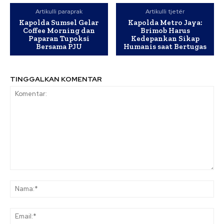
Artikulli paraprak
Artikulli tjetër
Kapolda Sumsel Gelar
Kapolda Metro Jaya:
Coffee Morning dan
Brimob Harus
Paparan Tupoksi
Kedepankan Sikap
Bersama PJU
Humanis saat Bertugas
TINGGALKAN KOMENTAR
Komentar:
Na
Ema