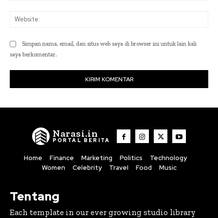
Web
Simpan nama, email, dan situs web saya di browser ini untuk lain kali
saya berkomentar.
Narasi.in
PORTAL BERITA
Home
Finance
Marketing
Politics
Technology
Women
Celebrity
Travel
Food
Music
Tentang
Each template in our ever growing studio library