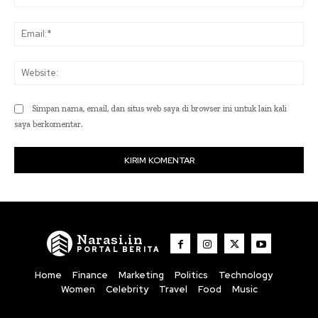
Ema
Web
Simpan nama, email, dan situs web saya di browser ini untuk lain kali
saya berkomentar.
Narasi.in
PORTAL BERITA
Home
Finance
Marketing
Politics
Technology
Women
Celebrity
Travel
Food
Music