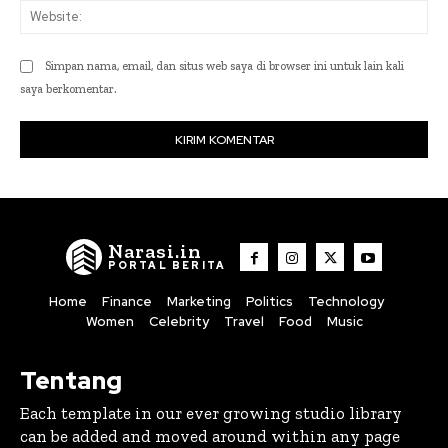
Web
Simpan nama, email, dan situs web saya di browser ini untuk lain kali
saya berkomentar.
Narasi.in
PORTAL BERITA
Home
Finance
Marketing
Politics
Technology
Women
Celebrity
Travel
Food
Music
Tentang
Each template in our ever growing studio library
can be added and moved around within any page